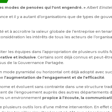
es modes de pensées qui l'ont engendré. »
Albert Einste
nance et il y a autant d’organisations que de types de g
ité et à accroitre la valeur globale de l’entreprise en te
considération les intérêts de tous les acteurs de l’organis
r les équipes dans l’appropriation de plusieurs outils fa
ative et inclusive
. Certains sont déjà connus et peut-être
issus de la Gouvernance Partagée.
mode pyramidal ou horizontal ont déjà adopté avec succè
me
l’augmentation de l’engagement et de l’efficacité
.
me et évoluent sans contrainte dans une structure traditi
citent de l’engouement auprès des autres départements da
ans un environnement
propice à l’écoute, la communicat
de plusieurs outils lors d’une même intervention. En effe