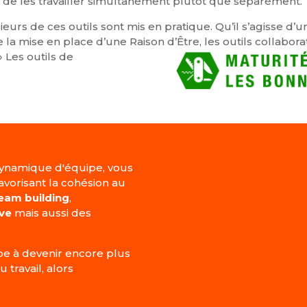
eux de les travailler simultanément plutôt que séparément.
urs de ces outils sont mis en pratique. Qu’il s’agisse d’un
de la mise en place d’une Raison d’Être, les outils collabo
»
Les outils de
ynamique d'équipe, vous
vorisant la cohésion au
team building
,
ive
mais aussi des
ipe à devenir encore plus
travail, alors