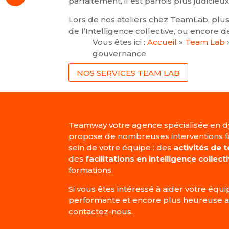
parfaitement, il est parfois plus judici
Lors de nos ateliers chez TeamLab, plusie
de l’Intelligence collective, ou encore 
Vous êtes ici :
Accueil
»
Team Lab
gouvernance
NOS SERVICES TEAM LAB
Teamway votre agence spécialisée en d
propose de nombreuses interventions fa
sein de votre équipe : des
activités de 
des
facilitations en intelligence collect
formations.
Si vous êtes intéressé à aider votre équ
performante et encore plus heureuse au 
contactez-nous.