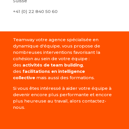
Suisse
+41 (0) 22 840 50 60
Teamway votre agence spécialisée en
dynamique d'équipe, vous propose de
nombreuses interventions favorisant la
cohésion au sein de votre équipe :
des
activités de team building
,
des
facilitations en intelligence
collective
mais aussi des formations.
Si vous êtes intéressé à aider votre équipe à
devenir encore plus performante et encore
plus heureuse au travail, alors contactez-
nous.