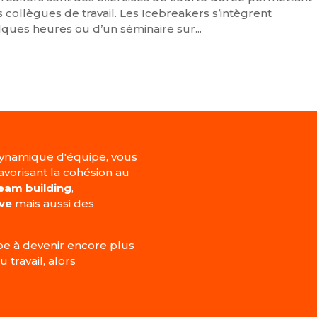
 collègues de travail. Les Icebreakers s’intègrent
ques heures ou d’un séminaire sur...
ynamique d'équipe, vous
vorisant la cohésion au
team building
,
ive
mais aussi des
ipe à devenir encore plus
travail, alors