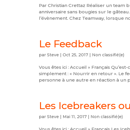
Par Christian Crettaz Réaliser un team 
anniversaire sans bougies sur le gâteau…
l’évènement. Chez Teamway, lorsque nous
Le Feedback
par
Steve
|
Oct 25, 2017
|
Non classifié(e)
Vous êtes ici : Accueil » Français Qu’est-
simplement : « Nourrir en retour ». Le 
personne à une autre en réaction à un p
Les Icebreakers ou
par
Steve
|
Mai 11, 2017
|
Non classifié(e)
Vous êtes ici : Accueil » Français Les 